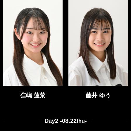
窪嶋 蓮菜
藤井 ゆう
Day2 -08.22
-
thu