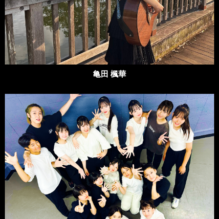
亀田 楓華