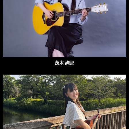
茂木 絢那