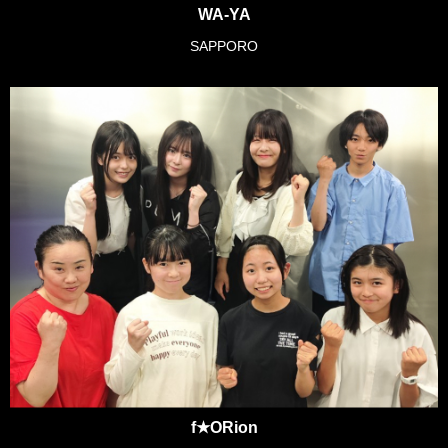
WA-YA
SAPPORO
f★ORion