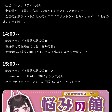
・担当パーソナリティー紹介
・北海道から福岡まで各地に校舎があるテアトルアカデミー！
全国の所属タレントが地元のオススメスポットをPRしちゃいます！「地元の
魅力を伝え隊！」
14:00～
・朗読グランプリ優秀作品放送 part１
・禰好亭めてお先生による「悩みの館」
新進気鋭の現役VTuberがあなたのお悩みをズバッと解決！？
15:00～
・朗読グランプリ優秀作品放送 part２
・「Summer of THEATRE 2024」グッズ紹介
・パーソナリティーによるこの日限りのスペシャルトーク