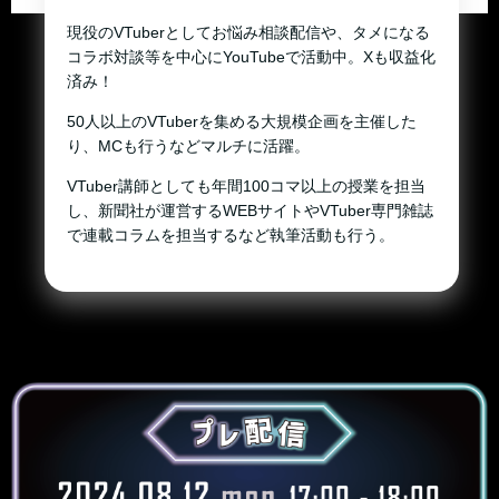
現役のVTuberとしてお悩み相談配信や、タメになる
コラボ対談等を中心にYouTubeで活動中。Xも収益化
済み！
50人以上のVTuberを集める大規模企画を主催した
り、MCも行うなどマルチに活躍。
VTuber講師としても年間100コマ以上の授業を担当
し、新聞社が運営するWEBサイトやVTuber専門雑誌
で連載コラムを担当するなど執筆活動も行う。