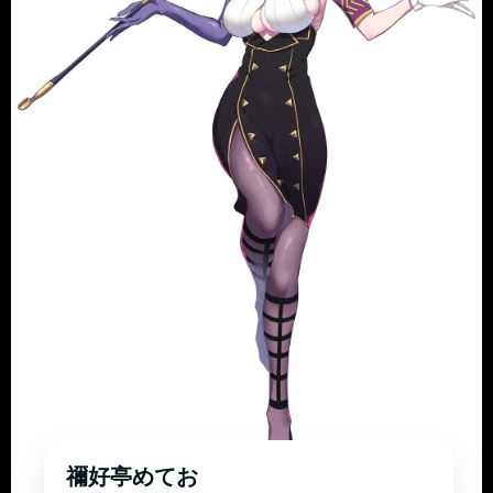
禰好亭めてお